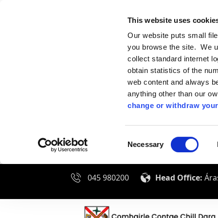
This website uses cookie
Our website puts small fil
you browse the site. We u
collect standard internet l
obtain statistics of the nu
web content and always be 
anything other than our o
change or withdraw your
Consent
Necessary
Selection
045 980200
Head Office:
Áras