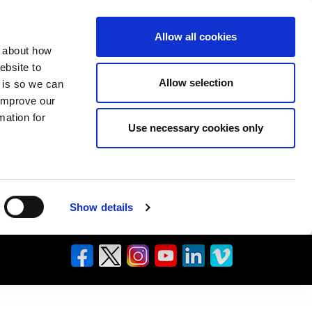
Allow all cookies
n about how
ebsite to
Allow selection
s is so we can
 improve our
mation for
Use necessary cookies only
Show details