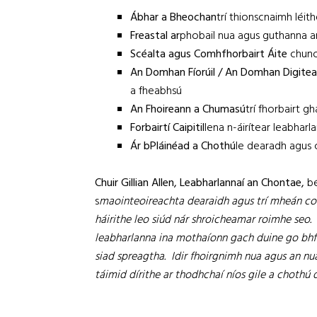
Ábhar a Bheochan
trí thionscnaimh léit
Freastal ar
phobail nua agus guthanna an
Scéalta agus Comhfhorbairt Áite
chun
An Domhan Fíorúil / An Domhan Digite
a fheabhsú
An Fhoireann a Chumasú
trí fhorbairt gh
Forbairtí Caipitil
lena n-áirítear leabhar
Ár bPláinéad a Chothú
le dearadh agus 
Chuir Gillian Allen, Leabharlannaí an Chontae,
bé
s
maointeoireachta dearaidh agus trí mheán co
háirithe leo siúd nár shroicheamar roimhe seo.
leabharlanna ina mothaíonn gach duine go bhfu
siad spreagtha. Idir fhoirgnimh nua agus an nu
táimid dírithe ar thodhchaí níos gile a chothú d