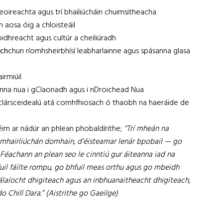
heoireachta agus trí bhailiúcháin chuimsitheacha
 aosa óig a chloisteáil
oidhreacht agus cultúr a cheiliúradh
ach
chun ríomhsheirbhísí leabharlainne agus spásanna glasa
airmiúil
lanna nua i gClaonadh agus i nDroichead Nua
clársceidealú atá comhfhiosach ó thaobh na haeráide de
im ar nádúr an phlean phobaldírithe;
“Trí mheán na
mhairliúchán domhain, d’éisteamar lenár bpobail — go
 Féachann an plean seo le cinntiú gur áiteanna iad na
il fáilte rompu, go bhfuil meas orthu agus go mbeidh
álaíocht dhigiteach agus an inbhuanaitheacht dhigiteach,
o Chill Dara.” (Aistrithe go Gaeilge)