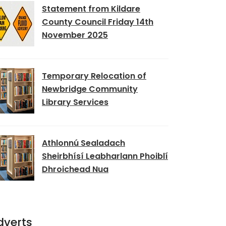
Statement from Kildare
County Council Friday 14th
November 2025
Temporary Relocation of
Newbridge Community
Library Services
Athlonnú Sealadach
Sheirbhísí Leabharlann Phoiblí
Dhroichead Nua
dverts