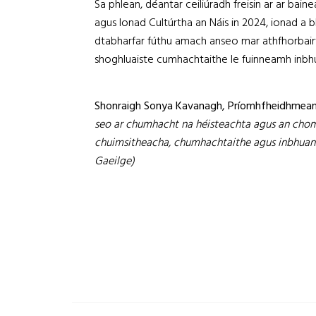
Sa phlean, déantar ceiliúradh freisin ar ar bain
agus Ionad Cultúrtha an Náis in 2024, ionad a bh
dtabharfar fúthu amach anseo mar athfhorbairt
shoghluaiste cumhachtaithe le fuinneamh inbh
Shonraigh
Sonya Kavanagh, Príomhfheidhmeann
seo ar chumhacht na héisteachta agus an chomho
chuimsitheacha, chumhachtaithe agus inbhuanait
Gaeilge)