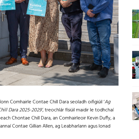
raíonn Comhairle Contae
Chill Dara seoladh oifigiúil ‘
Ag
Chill Dara 2025-2029’
, treochlár físiúil maidir le todhchaí
leach Chontae Chill Dara, an Comhairleoir Kevin Duffy, a
lannaí Contae Gillian Allen, ag Leabharlann agus Ionad