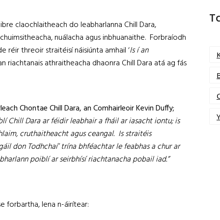
T
ibre claochlaitheach do leabharlanna Chill Dara,
 chuimsitheacha, nuálacha agus inbhuanaithe. Forbraíodh
 réir threoir straitéisí náisiúnta amhail ‘
Is í an
ean riachtanais athraitheacha dhaonra Chill Dara atá ag fás
leach Chontae Chill Dara, an Comhairleoir Kevin Duffy;
Y
Chill Dara ar féidir leabhair a fháil ar iasacht iontu; is
aim, cruthaitheacht agus ceangal. Is straitéis
il don Todhchaí’ trína bhféachtar le feabhas a chur ar
harlann poiblí ar seirbhísí riachtanacha pobail iad.”
forbartha, lena n-áirítear: