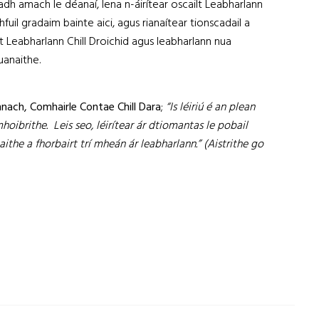
eadh amach le déanaí, lena n-áirítear oscailt Leabharlann
fuil gradaim bainte aici, agus rianaítear tionscadail a
 Leabharlann Chill Droichid agus leabharlann nua
uanaithe.
ach, Comhairle Contae Chill Dara
;
“Is léiriú é an plean
ibrithe. Leis seo, léirítear ár dtiomantas le pobail
he a fhorbairt trí mheán ár leabharlann.” (Aistrithe go