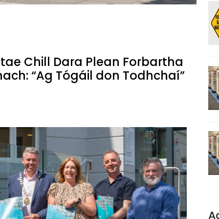
tae Chill Dara Plean Forbartha
nach: “Ag Tógáil don Todhchaí”
A