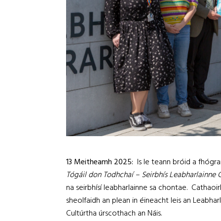
13 Meitheamh 2025:
Is le teann bróid a fhóg
Tógáil don
Todhchaí – Seirbhís Leabharlainne 
na seirbhísí leabharlainne sa chontae. Cathaoir
sheolfaidh an plean in éineacht leis an Leabhar
Cultúrtha úrscothach an Náis.