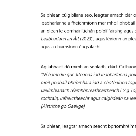
Sa phlean cúig bliana seo, leagtar amach clár o
leabharlanna a fheidhmíonn mar mhoil phobail
an plean le comhairliúchán poiblí fairsing agus de
Leabharlann an Áit
(2023)’, agus léiríonn an pl
agus a chuimsíonn éagsúlacht.
Ag labhairt dó roimh an seoladh, dúirt Cathaoir
“Ní hamháin gur áiteanna iad leabharlanna poiblí 
moil phobail bhríomhara iad a chothaíonn foghl
uaillmhianach réamhbhreathnaitheach í ‘Ag Tógá
rochtain, infheictheacht agus caighdeán na leab
(Aistrithe go Gaeilge)
Sa phlean, leagtar amach seacht bpríomhréimse 