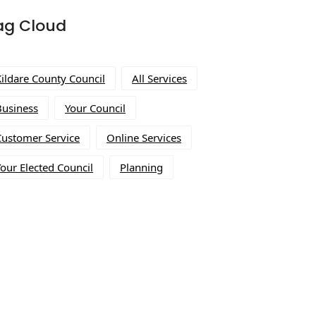
ag Cloud
Kildare County Council
All Services
Business
Your Council
Customer Service
Online Services
our Elected Council
Planning