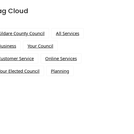
ag Cloud
Kildare County Council
All Services
Business
Your Council
Customer Service
Online Services
our Elected Council
Planning