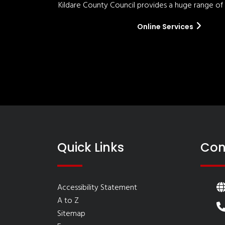
Kildare County Council provides a huge range of '
Online Services
Quick Links
Con
Accessibility Statement
A to Z
Sitemap