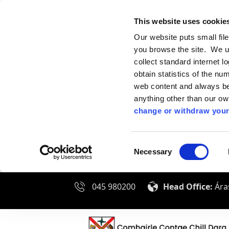
This website uses cookie
Our website puts small fil
you browse the site. We u
collect standard internet l
obtain statistics of the nu
web content and always be 
anything other than our o
change or withdraw your
Consent
Necessary
Selection
045 980200
Head Office:
Áras