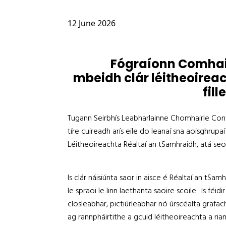
12 June 2026
Fógraíonn Comhair
mbeidh clár léitheoirea
fil
Tugann Seirbhís Leabharlainne Chomhairle Conta
tíre cuireadh arís eile do leanaí sna aoisghrupa
Léitheoireachta Réaltaí an tSamhraidh, atá seol
Is clár náisiúnta saor in aisce é Réaltaí an tS
le spraoi le linn laethanta saoire scoile. Is féid
closleabhar, pictiúrleabhar nó úrscéalta grafach
ag rannpháirtithe a gcuid léitheoireachta a ria