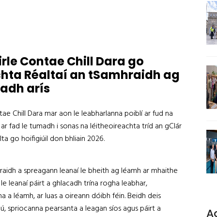
le Contae Chill Dara go
chta Réaltaí an tSamhraidh ag
leadh arís
e Chill Dara mar aon le leabharlanna poiblí ar fud na
í ar fad le tumadh i sonas na léitheoireachta tríd an gClár
ta go hoifigiúil don bhliain 2026.
amhraidh a spreagann leanaí le bheith ag léamh ar mhaithe
ir le leanaí páirt a ghlacadh trína rogha leabhar,
a a léamh, ar luas a oireann dóibh féin. Beidh deis
nú, spriocanna pearsanta a leagan síos agus páirt a
A