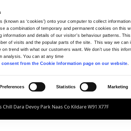
s
es (known as ‘cookies’) onto your computer to collect informatio
se a combination of temporary and permanent cookies on this w
og information and details of our visitor’s behaviour patterns. Thi
mber of visits and the popular parts of the site. This way we can
on trend with what our customers want. We don't use this infor
wn analysis. You can at any time
 consent from the Cookie Information page on our website
.
Preferences
Statistics
Marketing
 Chill Dara Devoy Park Naas Co Kildare W91 X77F