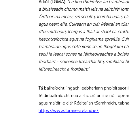
Áitiúil (LGMA)
:
“Le linn thréimhse an tsamhraidh
a bhlaiseadh chomh maith leis na seirbhísí ionta
Áirítear ina measc sin scéalta, léamha údair, 
agus neart eile. Cuireann an clár Réaltaí an tS
dtuismitheoirí, léargas a fháil ar shaol na cru
heachtraíochta agus na foghlama spraíúla. Cuir
tsamhraidh agus cothaíonn sé an fhoghlaim chru
tacú le leanaí sonas na léitheoireachta a bhlai
fhorbairt - scileanna litearthachta, samhlaíoch
léitheoireacht a fhorbairt.”
Tá ballraíocht i ngach leabharlann phoiblí saor i
féidir ballraíocht nua a shocrú ar líne nó i bpear
agus maidir le clár Réaltaí an tSamhraidh, tabh
https://www.librariesireland.ie/