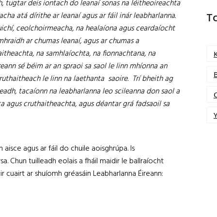
, tugtar deis iontach do leanaí sonas na léitheoireachta
cha atá dírithe ar leanaí agus ar fáil inár leabharlanna.
T
cluichí, ceolchoirmeacha, na healaíona agus ceardaíocht
amhraidh ar chumas leanaí, agus ar chumas a
thaitheachta, na samhlaíochta, na fionnachtana, na
eann sé béim ar an spraoi sa saol le linn mhíonna an
thaitheach le linn na laethanta saoire. Trí bheith ag
seadh, tacaíonn na leabharlanna leo scileanna don saol a
ta agus cruthaitheachta, agus déantar grá fadsaoil sa
Y
n aisce agus ar fáil do chuile aoisghrúpa. Is
sa. Chun tuilleadh eolais a fháil maidir le ballraíocht
air cuairt ar shuíomh gréasáin Leabharlanna Éireann: