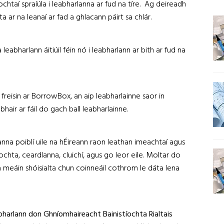
taí spraíúla i leabharlanna ar fud na tíre. Ag deireadh
 ar na leanaí ar fad a ghlacann páirt sa chlár.
 a leabharlann áitiúil féin nó i leabharlann ar bith ar fud na
l freisin ar BorrowBox, an aip leabharlainne saor in
hair ar fáil do gach ball leabharlainne.
nna poiblí uile na hÉireann raon leathan imeachtaí agus
chta, ceardlanna, cluichí, agus go leor eile. Moltar do
na meáin shóisialta chun coinneáil cothrom le dáta lena
harlann don Ghníomhaireacht Bainistíochta Rialtais