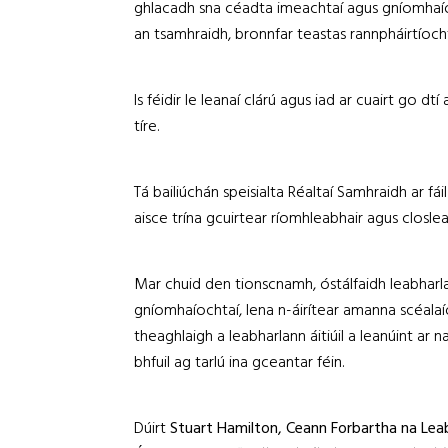
ghlacadh sna céadta imeachtaí agus gníomhaíoch
an tsamhraidh, bronnfar teastas rannpháirtíochta
Is féidir le leanaí clárú agus iad ar cuairt go dtí
tíre.
Tá bailiúchán speisialta Réaltaí Samhraidh ar fái
aisce trína gcuirtear ríomhleabhair agus closleab
Mar chuid den tionscnamh, óstálfaidh leabharla
gníomhaíochtaí, lena n-áirítear amanna scéalaío
theaghlaigh a leabharlann áitiúil a leanúint ar 
bhfuil ag tarlú ina gceantar féin.
Dúirt
Stuart Hamilton, Ceann Forbartha na Leab