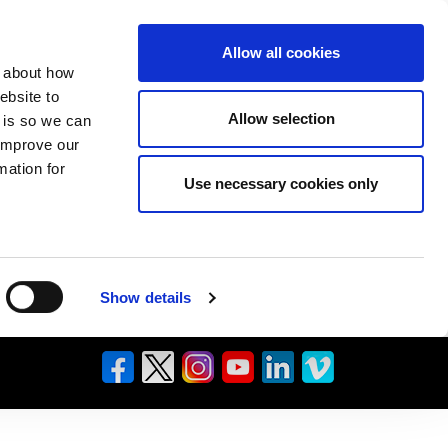
Allow all cookies
n about how
ebsite to
Allow selection
s is so we can
 improve our
mation for
Use necessary cookies only
Show details